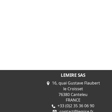
LEMIRE SAS
16, quai Gustave Flaubert
le Croisset
76380 Canteleu
FRANCE
+33 (0)2 35 36 06 90
contact@lemire.fr