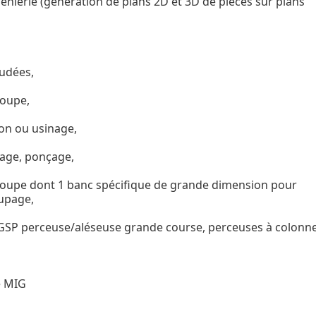
énierie (génération de plans 2D et 3D de pièces sur plans
udées,
coupe,
on ou usinage,
lage, ponçage,
coupe dont 1 banc spécifique de grande dimension pour
upage,
GSP perceuse/aléseuse grande course, perceuses à colonne
e MIG