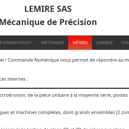
LEMIRE SAS
Mécanique de Précision
I SOMMES-NOUS ?
PARTENARIAT
MÉTIERS
CARRIÈRE
CON
nel / Commande Numérique nous permet de répondre au mie
es internes :
ctroérosion, de la pièce unitaire à la moyenne série, postes
es et machines complètes, dont grands ensembles (2 zo