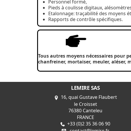
Personnel formé,
Pieds à coulisse digitaux, alésomètre
Etalonnage: traçabilité des moyens éta
Rapports de contrôle spécifiques.
Tous autres moyens nécessaires pour per
chanfreiner, mortaiser, meuler, aléser, 
LEMIRE SAS
16, quai Gustave Flaubert
le Croisset
76380 Canteleu
FRANCE
+33 (0)2 35 36 06 90
contact@lemire.fr